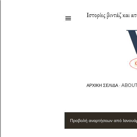
Ιστορίες βιντάζ και ατ
ΑΡΧΙΚΉ ΣΕΛΊΔΑ
ABOU
Προβολή αναρτήσεων από Ιανουάρ
Α