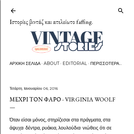
Μετάβαση στο κύριο περιεχόμενο
Ιστορίες βιντάζ και ατελείωτο faffing.
ΑΡΧΙΚΉ ΣΕΛΊΔΑ
ABOUT
EDITORIAL
ΠΕΡΙΣΣΌΤΕΡΑ…
Τετάρτη, Ιανουαρίου 06, 2016
ΜΈΧΡΙ ΤΟΝ ΦΆΡΟ - VIRGINIA WOOLF
Όταν είσαι μόνος, στηρίζεσαι στα πράγματα, στα
άψυχα· δέντρα, ρυάκια, λουλούδια· νιώθεις ότι σε