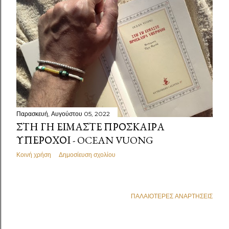
ρ
τ
ή
σ
ε
ι
Παρασκευή, Αυγούστου 05, 2022
ς
ΣΤΗ ΓΗ ΕΊΜΑΣΤΕ ΠΡΌΣΚΑΙΡΑ
ΥΠΈΡΟΧΟΙ - OCEAN VUONG
Κοινή χρήση
Δημοσίευση σχολίου
ΠΑΛΑΙΌΤΕΡΕΣ ΑΝΑΡΤΉΣΕΙΣ