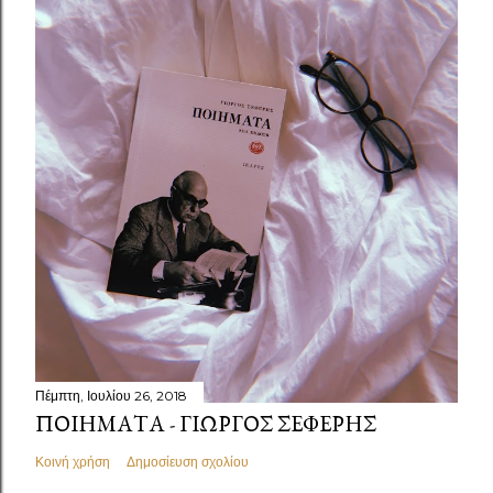
Πέμπτη, Ιουλίου 26, 2018
ΠΟΙΉΜΑΤΑ - ΓΙΏΡΓΟΣ ΣΕΦΈΡΗΣ
Κοινή χρήση
Δημοσίευση σχολίου