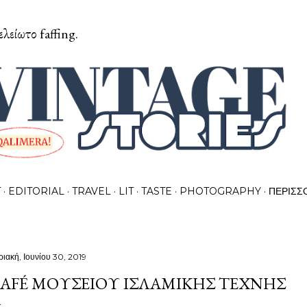
Μετάβαση στο κύριο περιεχόμενο
ελείωτο faffing.
T
EDITORIAL
TRAVEL
LIT
TASTE
PHOTOGRAPHY
ΠΕΡΙΣΣ
ριακή, Ιουνίου 30, 2019
AFÉ ΜΟΥΣΕΊΟΥ ΙΣΛΑΜΙΚΉΣ ΤΈΧΝΗΣ