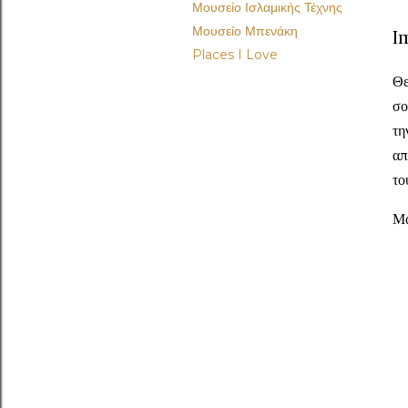
Μουσείο Ισλαμικής Τέχνης
Μουσείο Μπενάκη
I
Places I Love
Θε
σο
τη
απ
το
Μά