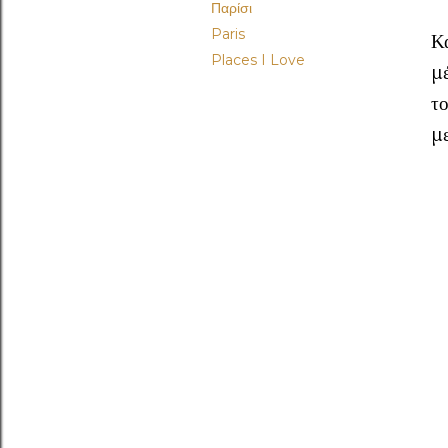
Παρίσι
Paris
Κ
Places I Love
μ
το
με