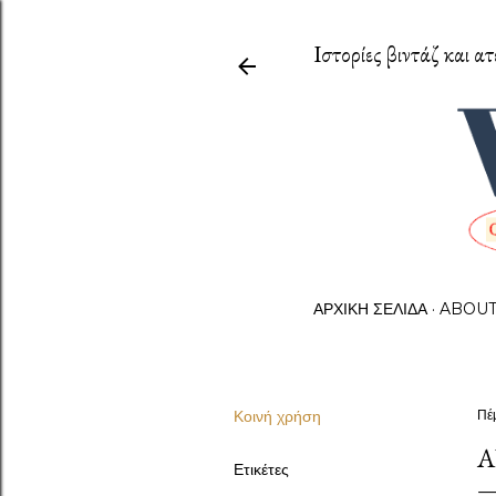
Ιστορίες βιντάζ και ατ
ΑΡΧΙΚΉ ΣΕΛΊΔΑ
ABOU
Κοινή χρήση
Πέ
A
Ετικέτες