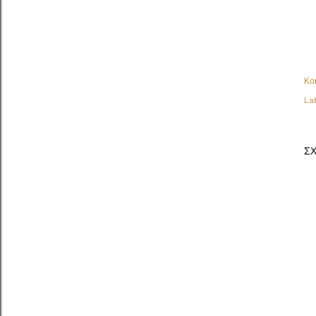
Κο
Lab
ΣΧ