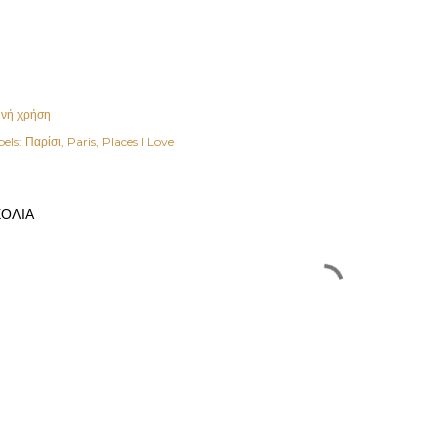
ινή χρήση
els:
Παρίσι
Paris
Places I Love
ΌΛΙΑ