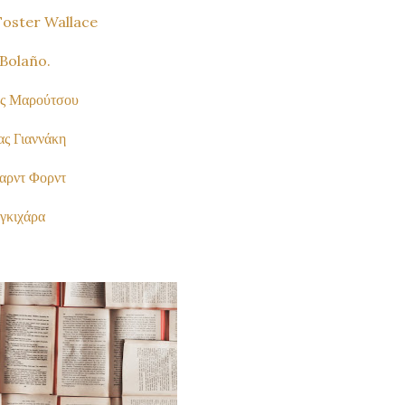
 Foster Wallace
 Bolaño.
νας Μαρούτσου
ας Γιαννάκη
σαρντ Φορντ
αγκιχάρα