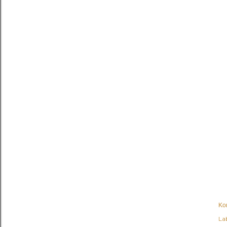
Κο
Lab