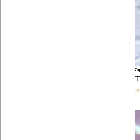
Σά
Τ
Κο