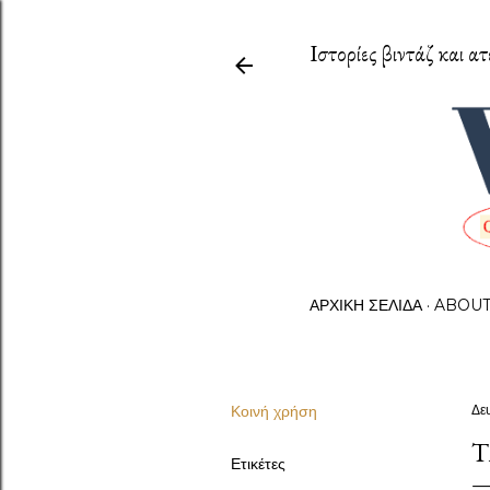
Ιστορίες βιντάζ και ατ
ΑΡΧΙΚΉ ΣΕΛΊΔΑ
ABOU
Κοινή χρήση
Δε
Τ
Ετικέτες