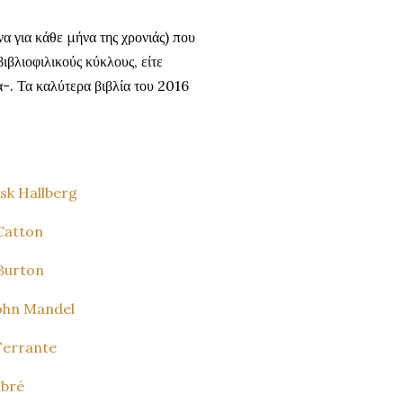
α για κάθε μήνα της χρονιάς) που
ιβλιοφιλικούς κύκλους, είτε
α-. Τα καλύτερα βιβλία του 2016
isk Hallberg
 Catton
 Burton
 John Mandel
 Ferrante
abré