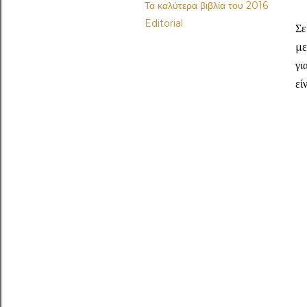
Τα καλύτερα βιβλία του 2016
Editorial
Σε
με
γι
εί