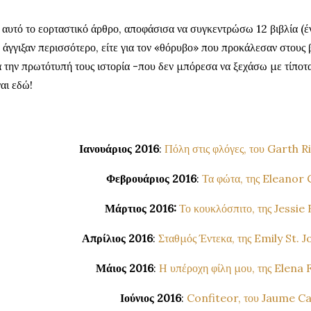
 αυτό το εορταστικό άρθρο, αποφάσισα να συγκεντρώσω 12 βιβλία (έν
 άγγιξαν περισσότερο, είτε για τον «θόρυβο» που προκάλεσαν στους β
α την πρωτότυπή τους ιστορία -που δεν μπόρεσα να ξεχάσω με τίποτ
ναι εδώ!
Ιανουάριος 2016
:
Πόλη στις φλόγες, του Garth R
Φεβρουάριος 2016
:
Τα φώτα, της Eleanor
Μάρτιος 2016:
Το κουκλόσπιτο, της Jessie
Απρίλιος 2016
:
Σταθμός Έντεκα, της Emily St.
Μάιος 2016
:
Η υπέροχη φίλη μου, της Elena
Ιούνιος 2016
:
Confiteor, του Jaume C