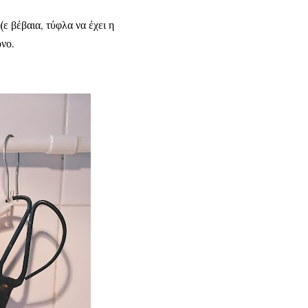
ε βέβαια, τύφλα να έχει η
νο.