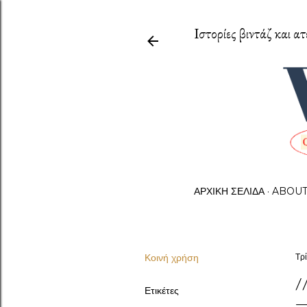
Ιστορίες βιντάζ και ατ
ΑΡΧΙΚΉ ΣΕΛΊΔΑ
ABOU
Κοινή χρήση
Τρί
/
Ετικέτες