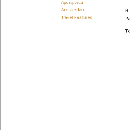
Άμστερνταμ
Amsterdam
Η 
Travel Features
Pa
To