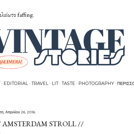
Μετάβαση στο κύριο περιεχόμενο
ελείωτο faffing.
T
EDITORIAL
TRAVEL
LIT
TASTE
PHOTOGRAPHY
ΠΕΡΙΣΣ
τη, Απριλίου 26, 2016
/ AMSTERDAM STROLL //