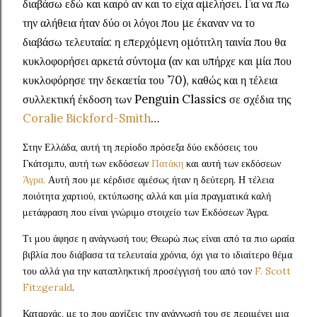
διαβάσω εδώ και καιρό αν και το είχα αμελήσει. Για να πω
την αλήθεια ήταν δύο οι λόγοι που με έκαναν να το
διαβάσω τελευταία: η επερχόμενη ομότιτλη ταινία που θα
κυκλοφορήσει αρκετά σύντομα (αν και υπήρχε και μία που
κυκλοφόρησε την δεκαετία του ’70), καθώς και η τέλεια
συλλεκτική έκδοση των Penguin Classics σε σχέδια της
Coralie Bickford-Smith
…
Στην Ελλάδα, αυτή τη περίοδο πρόσεξα δύο εκδόσεις του
Γκάτσμπυ, αυτή των εκδόσεων
Πατάκη
και αυτή των εκδόσεων
Άγρα.
Αυτή που με κέρδισε αμέσως ήταν η δεύτερη. Η τέλεια
ποιότητα χαρτιού, εκτύπωσης αλλά και μία πραγματικά καλή
μετάφραση που είναι γνώριμο στοιχείο των Εκδόσεων Άγρα.
Τι μου άφησε η ανάγνωσή του; Θεωρώ πως είναι από τα πιο ωραία
βιβλία που διάβασα τα τελευταία χρόνια, όχι για το ιδιαίτερο θέμα
του αλλά για την καταπληκτική προσέγγισή του από τον
F. Scott
Fitzgerald
.
Καταρχάς, με το που αρχίζεις την ανάγνωσή του σε περιμένει μια