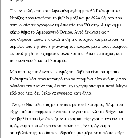
Την ανεκπλήρωτη και πληγωμένη αγάπη μεταξύ Γκάτσμπυ και
Νταίζυς πραγματεύεται το βιβλίο μαζί και με άλλα θέματα που
στην ουσία σκιαγραφούν τη δεκαετία του ’20 στην Αμερική με
κύριο θέμα το Αμερικανικό Όνειρο. Αυτό ξεκίνησε ως η
ολοκλήρωση μέσω της αναζήτηση της ευτυχίας και μετατράπηκε
ακριβώς από την ίδια την ανάγκη του κόσμου μετά τους πολέμους
ως αναζήτηση του χρήματος αλλά και της υλικής επιτυχίας, κάτι
που κυνηγούσε και ο Γκάτσμπυ.
Μία απο τις πιο δυνατές στιγμές του βιβλίου είναι αυτή που ο
Γκάτσμπυ λέει στον κηπουρό του να περιμένει λίγο ακόμη για να
αδειάσει την πισίνα του, δεν την είχε χρησιμοποιήσει ποτέ. Μέχρι
εδώ σας λέω, δεν θέλω να αναφέρω κάτι άλλο.
Τέλος, ο Νικ μιλώντας με τον πατέρα του Γκάτσμπυ, Χένρι του
εξηγεί πόσο περήφανος είναι για τον γιο του, ενώ του δείχνει και
ένα βιβλίο που είχε όταν ήταν μικρός και είχε γράψει ένα ειδικό
πρόγραμμα που «έπρεπε» να ακολουθεί, ένα πρόγραμμα
αυτοβελτίωσης που θα τον οδηγούσε μια μέρα σε αυτό που είχε