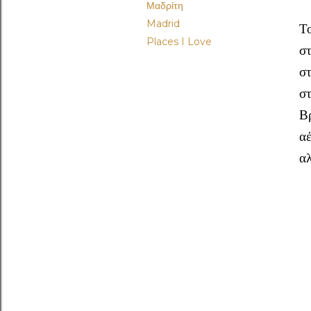
Μαδρίτη
Madrid
Το
Places I Love
στ
σ
στ
Βρ
α
αλ