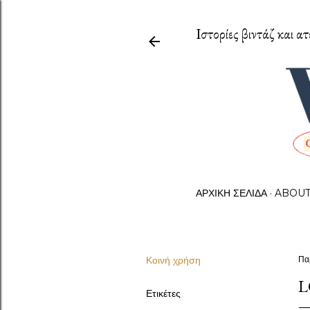
Ιστορίες βιντάζ και ατ
ΑΡΧΙΚΉ ΣΕΛΊΔΑ
ABOU
Κοινή χρήση
Πα
L
Ετικέτες